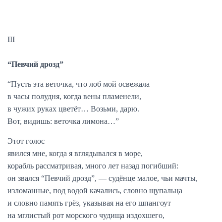
III
“Певчий дрозд”
“Пусть эта веточка, что лоб мой освежала
в часы полудня, когда вены пламенели,
в чужих руках цветёт… Возьми, дарю.
Вот, видишь: веточка лимона…”
Этот голос
явился мне, когда я вглядывался в море,
корабль рассматривая, много лет назад погибший:
он звался “Певчий дрозд”, — судёнце малое, чьи мачты,
изломанные, под водой качались, словно щупальца
и словно память грёз, указывая на его шпангоут
на мглистый рот морского чудища издохшего,