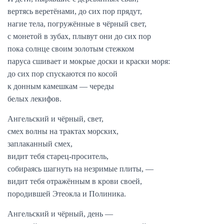
вертясь веретёнами, до сих пор прядут,
нагие тела, погружённые в чёрный свет,
с монетой в зубах, плывут они до сих пор
пока солнце своим золотым стежком
паруса сшивает и мокрые доски и краски моря:
до сих пор спускаются по косой
к донным камешкам — череды
белых лекифов.
Ангельский и чёрный, свет,
смех волны на трактах морских,
заплаканный смех,
видит тебя старец-проситель,
собираясь шагнуть на незримые плиты, —
видит тебя отражённым в крови своей,
породившей Этеокла и Полиника.
Ангельский и чёрный, день —