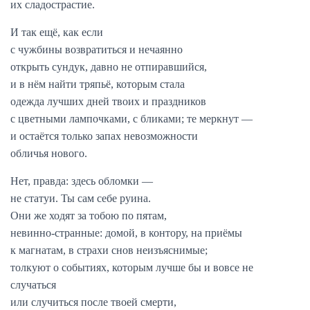
их сладострастие.
И так ещё, как если
с чужбины возвратиться и нечаянно
открыть сундук, давно не отпиравшийся,
и в нём найти тряпьё, которым стала
одежда лучших дней твоих и праздников
с цветными лампочками, с бликами; те меркнут —
и остаётся только запах невозможности
обличья нового.
Нет, правда: здесь обломки —
не статуи. Ты сам себе руина.
Они же ходят за тобою по пятам,
невинно-странные: домой, в контору, на приёмы
к магнатам, в cтрахи снов неизъяснимые;
толкуют о событиях, которым лучше бы и вовсе не
случаться
или случиться после твоей смерти,