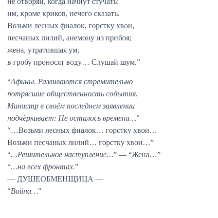
не отворяй, когда начнут стучать:
им, кроме криков, нечего сказать.
Возьми лесных фиалок, горстку хвои,
песчаных лилий, анемону из прибоя;
жена, утратившая ум,
в гробу проносят воду… Слушай шум.”
“
Афины. Развиваются стремительно
потрясшие общественность события.
Министр в своём последнем заявлении
подчёркивает: Не осталось времени…
”
“…Возьми лесных фиалок… горстку хвои…
Возьми песчаных лилий… горстку хвои…”
“
…Решительное наступление…
” — “Жена…”
“
…на всех фронтах
.”
— ДУШЕОБМЕНЩИЦА —
“
Война…
”