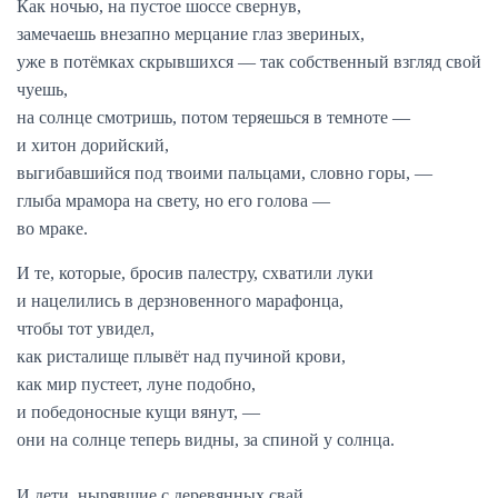
Как ночью, на пустое шоссе свернув,
замечаешь внезапно мерцание глаз звериных,
уже в потёмках скрывшихся — так собственный взгляд свой
чуешь,
на солнце смотришь, потом теряешься в темноте —
и хитон дорийский,
выгибавшийся под твоими пальцами, словно горы, —
глыба мрамора на свету, но его голова —
во мраке.
И те, которые, бросив палестру, схватили луки
и нацелились в дерзновенного марафонца,
чтобы тот увидел,
как ристалище плывёт над пучиной крови,
как мир пустеет, луне подобно,
и победоносные кущи вянут, —
они на солнце теперь видны, за спиной у солнца.
И дети, нырявшие с деревянных свай,