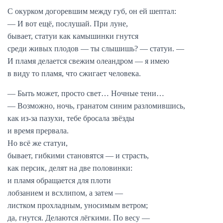
С окурком догоревшим между губ, он ей шептал:
— И вот ещё, послушай. При луне,
бывает, статуи как камышинки гнутся
среди живых плодов — ты слышишь? — статуи. —
И пламя делается свежим олеандром — я имею
в виду то пламя, что сжигает человека.
— Быть может, просто свет… Ночные тени…
— Возможно, ночь, гранатом синим разломившись,
как из-за пазухи, тебе бросала звёзды
и время прервала.
Но всё же статуи,
бывает, гибкими становятся — и страсть,
как персик, делят на две половинки:
и пламя обращается для плоти
лобзанием и всхлипом, а затем —
листком прохладным, уносимым ветром;
да, гнутся. Делаются лёгкими. По весу —