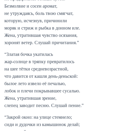
Безмолвие и сосен аромат,
не утруждаясь, боль твою смягчат,
которую, исчезнув, причинили
моряк и стриж и рыбка в донном иле.
Жена, утратившая чувство осязания,
хоронят ветер. Слушай причитания.”
“Златая бочка укатилась
жар-солнце в тряпку превратилось
на шее тётки средневозрастной,
что давится от кашля день-деньской:
былое лето извело её печалью,
лобок и плечи покрывавшее сусалью.
Жена, утратившая зрение,
слепец заводит песню. Слушай пение.”
“Закрой окно: на улице стемнело;
сиди и дудочки из камышинок делай;