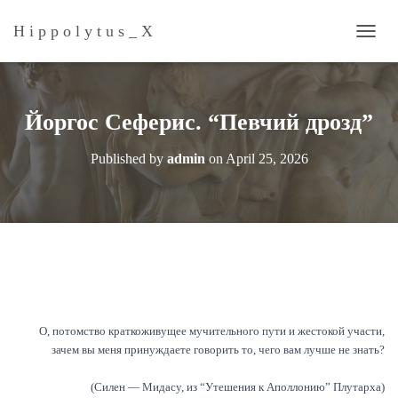
H i p p o l y t u s _ Х
T
O
G
G
L
Йоргос Сеферис. “Певчий дрозд”
E
N
Published by
admin
on
April 25, 2026
A
V
I
G
A
T
I
O
N
О, потомство краткоживущее мучительного пути и жестокой участи,
зачем вы меня принуждаете говорить то, чего вам лучше не знать?
(Силен — Мидасу, из “Утешения к Аполлонию” Плутарха)