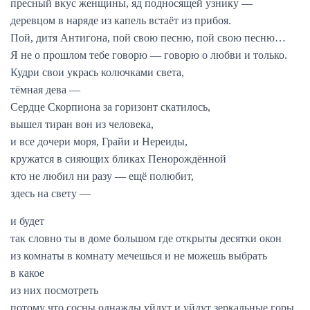
пресный вкус женщины, яд подносящей узнику —
деревцом в наряде из капель встаёт из прибоя.
Пой, дитя Антигона, пой свою песню, пой свою песню…
Я не о прошлом тебе говорю — говорю о любви и только.
Кудри свои укрась колючками света,
тёмная дева —
Сердце Скорпиона за горизонт скатилось,
вышел тиран вон из человека,
и все дочери моря, Грайи и Нереиды,
кружатся в сияющих бликах Пенорождённой
кто не любил ни разу — ещё полюбит,
здесь на свету —
и будет
так словно ты в доме большом где открыты десятки окон
из комнаты в комнату мечешься и не можешь выбрать
в какое
из них посмотреть
потому что сосны однажды уйдут и уйдут зеркальные горы