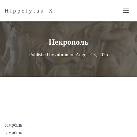
H i p p o l y t u s _ Х
T
O
G
G
L
Некрополь
E
N
Published by
admin
on
August 13, 2025
A
V
I
G
A
T
I
O
N
замрёшь
замрёшь