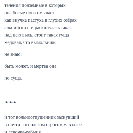
течения подземные в которых
она босые ноги омывает
как внучка пастуха в глухих озёрах
альпийских. и раскинулась такая
над нею высь. стоит такая гуща
медовая, что вымолвишь:
не знаю;
быть может, и мертва она.
но суща.
❧❧❧
и тот вольноотпущенник заснувший
в почти господском строгом мавзолее
и девочка-рабыня