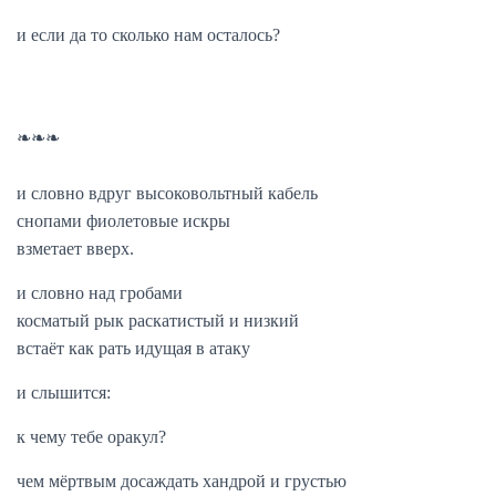
и если да то сколько нам осталось?
❧❧❧
и словно вдруг высоковольтный кабель
снопами фиолетовые искры
взметает вверх.
и словно над гробами
косматый рык раскатистый и низкий
встаёт как рать идущая в атаку
и слышится:
к чему тебе оракул?
чем мёртвым досаждать хандрой и грустью