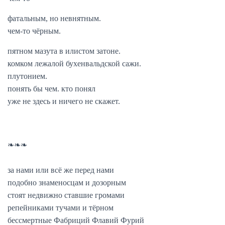
фатальным, но невнятным.
чем-то чёрным.
пятном мазута в илистом затоне.
комком лежалой бухенвальдской сажи.
плутонием.
понять бы чем. кто понял
уже не здесь и ничего не скажет.
❧❧❧
за нами или всё же перед нами
подобно знаменосцам и дозорным
стоят недвижно ставшие громами
репейниками тучами и тёрном
бессмертные Фабриций Флавий Фурий