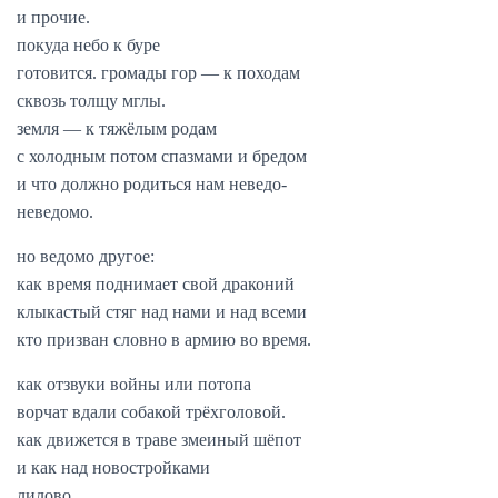
и прочие.
покуда небо к буре
готовится. громады гор — к походам
сквозь толщу мглы.
земля — к тяжёлым родам
с холодным потом спазмами и бредом
и что должно родиться нам неведо-
неведомо.
но ведомо другое:
как время поднимает свой драконий
клыкастый стяг над нами и над всеми
кто призван словно в армию во время.
как отзвуки войны или потопа
ворчат вдали собакой трёхголовой.
как движется в траве змеиный шёпот
и как над новостройками
лилово