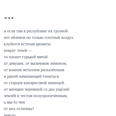
❧❧❧
и если там в республике их грозной
нет обликов но только плотный воздух
клубится источая ароматы
вокруг теней —
то пахнет горькой мятой
от девушек. от мальчиков лимоном.
от воинов металлом раскалённым
и раной начинающей гноиться.
от старцев кипарисовой живицей.
от женщин черемшой со дна ущелий
землёй и тестом полупропечённым.
а мы-то чем
от них отличны?
чем-то