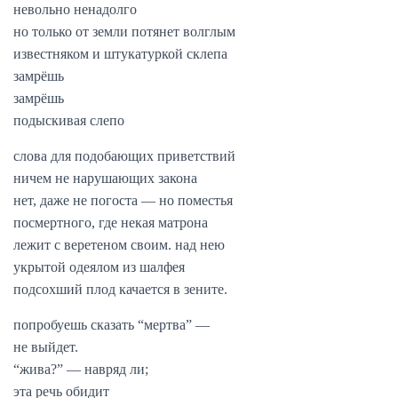
невольно ненадолго
но только от земли потянет волглым
известняком и штукатуркой склепа
замрёшь
замрёшь
подыскивая слепо
слова для подобающих приветствий
ничем не нарушающих закона
нет, даже не погоста — но поместья
посмертного, где некая матрона
лежит с веретеном своим. над нею
укрытой одеялом из шалфея
подсохший плод качается в зените.
попробуешь сказать “мертва” —
не выйдет.
“жива?” — навряд ли;
эта речь обидит