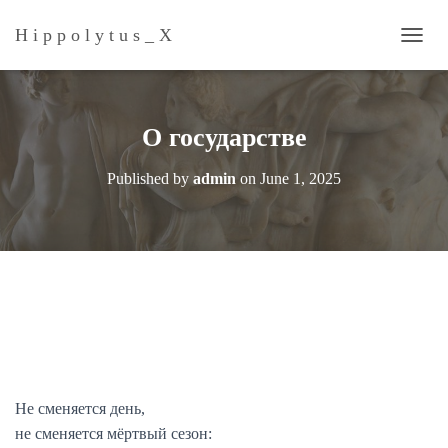
H i p p o l y t u s _ Х
T
O
G
G
L
О государстве
E
N
Published by
admin
on
June 1, 2025
A
V
I
G
A
T
I
O
N
Не сменяется день,
не сменяется мёртвый сезон: