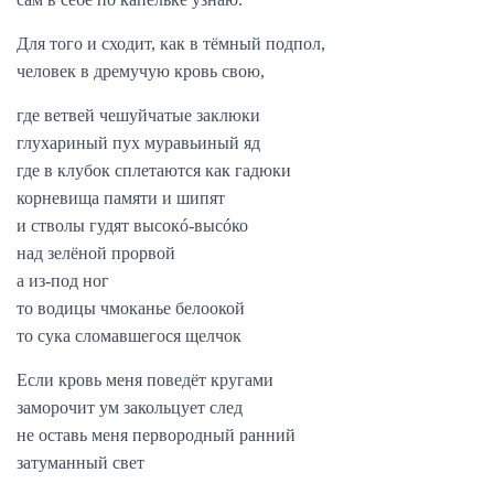
Для того и сходит, как в тёмный подпол,
человек в дремучую кровь свою,
где ветвей чешуйчатые заклюки
глухариный пух муравьиный яд
где в клубок сплетаются как гадюки
корневища памяти и шипят
и стволы гудят высокó-высóко
над зелёной прорвой
а из-под ног
то водицы чмоканье белоокой
то сука сломавшегося щелчок
Если кровь меня поведёт кругами
заморочит ум закольцует след
не оставь меня первородный ранний
затуманный свет