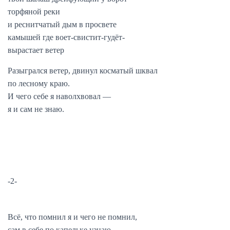
торфяной реки
и реснитчатый дым в просвете
камышей где воет-свистит-гудёт-
вырастает ветер
Разыгрался ветер, двинул косматый шквал
по лесному краю.
И чего себе я наволхвовал —
я и сам не знаю.
-2-
Всё, что помнил я и чего не помнил,
сам в себе по капельке узнаю.