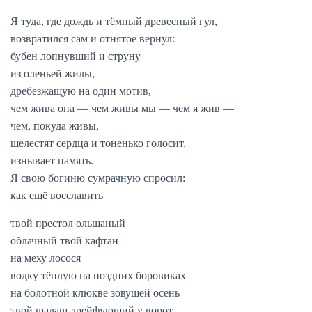
Я туда, где дождь и тёмный древесный гул,
возвратился сам и отнятое вернул:
бубен лопнувший и струну
из оленьей жилы,
дребезжащую на один мотив,
чем жива она — чем живы мы — чем я жив —
чем, покуда живы,
шелестят сердца и тоненько голосит,
изнывает память.
Я свою богиню сумрачную спросил:
как ещё восславить
твой престол ольшаный
облачный твой кафтан
на меху лосося
водку тёплую на поздних боровиках
на болотной клюкве зовущей осень
твой шалаш дрейфующий у ворот