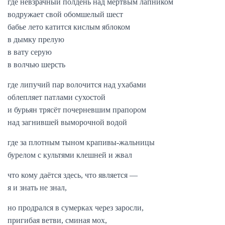
где невзрачный полдень над мёртвым лапником
водружает свой обомшелый шест
бабье лето катится кислым яблоком
в дымку прелую
в вату серую
в волчью шерсть
где липучий пар волочится над ухабами
облепляет патлами сухостой
и бурьян трясёт почерневшим прапором
над загнившей выморочной водой
где за плотным тыном крапивы-жальницы
бурелом с культями клешней и жвал
что кому даётся здесь, что является —
я и знать не знал,
но продрался в сумерках через заросли,
пригибая ветви, сминая мох,