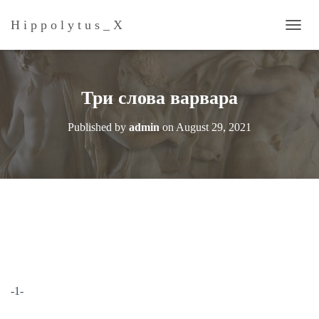
H i p p o l y t u s _ Х
T
O
G
G
L
Три слова варвара
E
N
Published by
admin
on
August 29, 2021
A
V
I
G
A
T
I
O
N
-1-