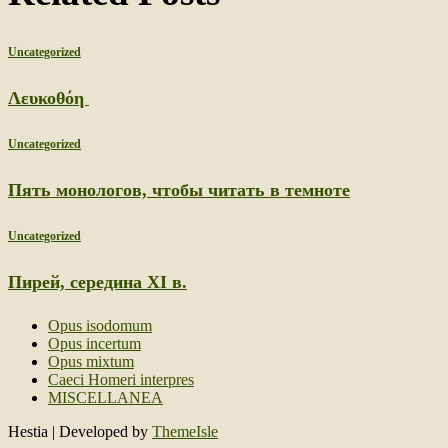
Uncategorized
Λευκοθόη
Uncategorized
Пять монологов, чтобы читать в темноте
Uncategorized
Пирей, середина XI в.
Opus isodomum
Opus incertum
Opus mixtum
Caeci Homeri interpres
MISCELLANEA
Hestia | Developed by
ThemeIsle