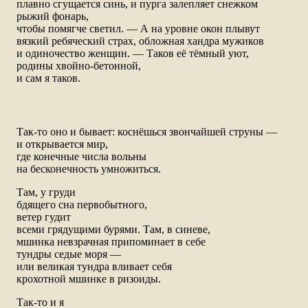
плавно сгущается синь, и пурга залепляет снежком
рыжий фонарь,
чтобы помягче светил. — А на уровне окон плывут
вязкий ребяческий страх, обложная хандра мужиков
и одиночество женщин. — Таков её тёмный уют,
родины хвойно-бетонной,
и сам я таков.
Так-то оно и бывает: коснёшься звончайшей струны —
и открывается мир,
где конечные числа вольны
на бесконечность умножиться.
Там, у груди
бдящего сна первобытного,
ветер гудит
всеми грядущими бурями. Там, в синеве,
мшинка невзрачная припоминает в себе
тундры седые моря —
или великая тундра вливает себя
крохотной мшинке в ризоиды.
Так-то и я