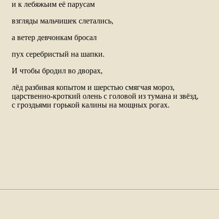
и к лебяжьим её парусам
взгляды мальчишек слетались,
а ветер девчонкам бросал
пух серебристый на шапки.
И чтобы бродил во дворах,
лёд разбивая копытом и шерстью смягчая мороз,
царственно-кроткий олень с головой из тумана и звёзд,
с гроздьями горькой калины на мощных рогах.