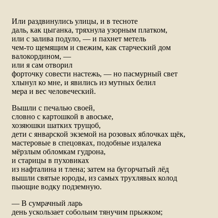
Или раздвинулись улицы, и в тесноте
даль, как цыганка, тряхнула узорным платком,
или с залива подуло, — и пахнет метель
чем-то щемящим и свежим, как старческий дом
валокордином, —
или я сам отворил
форточку совести настежь, — но пасмурный свет
хлынул ко мне, и явились из мутных белил
мера и вес человеческий.
Вышли с печалью своей,
словно с картошкой в авоське,
хозяюшки шатких трущоб,
дети с январской экземой на розовых яблочках щёк,
мастеровые в спецовках, подобные издалека
мёрзлым обломкам гудрона,
и старицы в пуховиках
из нафталина и тлена; затем на бугорчатый лёд
вышли святые юроды, из самых трухлявых колод
пьющие водку подземную.
— В сумрачный ларь
день ускользает собольим тянучим прыжком;