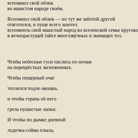
вспомнил свой облик
во мшистом народе своём.
Вспомнил свой облик — но тут же заботой другой
отяготился, и пуще всего захотел
вспомнить свой мшистый народ во вселенской семье кругово
в вечнорастущей тайге многозвучных и значащих тел.
Чтобы небесные гуси паслись по ночам
на перекрёстках заснеженных.
Чтобы пещерный очаг
теплился подле окошка,
и чтобы герань об него
грела пушистые лапки.
И чтобы по дымке дневной
лодочка-сойма плыла,