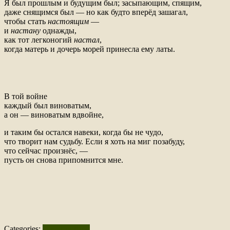
Я был прошлым и будущим был; засыпающим, спящим,
даже снящимся был — но как будто вперёд зашагал,
чтобы стать
настоящим
—
и
настану
однажды,
как тот легконогий
настал
,
когда матерь и дочерь морей принесла ему латы.
В той войне
каждый был виноватым,
а он — виноватым вдвойне,
и таким бы остался навеки, когда бы не чудо,
что творит нам судьбу. Если я хоть на миг позабуду,
что сейчас произнёс, —
пусть он снова припомнится мне.
Categories:
Uncategorized