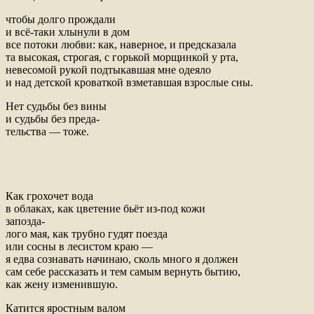
чтобы долго прождали
и всё-таки хлынули в дом
все потоки любви: как, наверное, и предсказала
та высокая, строгая, с горькой морщинкой у рта,
невесомой рукой подтыкавшая мне одеяло
и над детской кроваткой взметавшая взрослые сны.
Нет судьбы без вины
и судьбы без преда-
тельства — тоже.
Как грохочет вода
в облаках, как цветение бьёт из-под кожи
запозда-
лого мая, как трубно гудят поезда
или сосны в лесистом краю —
я едва сознавать начинаю, сколь много я должен
сам себе рассказать и тем самым вернуть бытию,
как жену изменившую.
Катится яростным валом