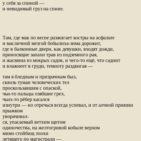
у себя за спиной —
и невидимый груз на спине.
Там, где мак по весне разжигает костры на асфальте
и масличной мезгой бобылиха-зима дорожит,
где в балконные двери, как девушки, входят дожди,
приносящие запахи трав из подземного рая,
и жасмина из мокрых садов, и чего-то ещё, что саднит
и влажнеет в груди, темноту раздвигая —
там я бледным и призрачным был,
сквозь туман человеческих тел
проскользавшим с опаской,
чьи-то пальцы озябшие грел,
чьих-то рёбер касался
изнутри — но отречься всегда успевал, и от алчной приязни
прыжком
уворачивал-
ся, упасаемый ветхим щитом
одиночества, на желтогривой кобыле верхом
мимо стойбищ эпохи
летящего по магистрали —