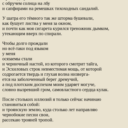
с обручем солнца на лбу
и сапфирами на ремешках тихоходных сандалий.
У шатра его тёмного так же шторма бушевали,
как бушует листва у меня за окном,
и почти как моя сигарета курился треножник дымком,
утекающим вверх по спирали.
Чтобы долго прождали
но всё-таки под языком
у меня
осязаемы стали
и черничный настой, из которого смотрит тайга,
и Эсхиловых строк невместимая мощь, от которой
содрогается твердь и глухая волна низверга-
ется на заболоченный берег дремучий,
а под плотским доспехом моим ударяет могуче,
словно вызревший гром, самовластного сердца кулак.
После стольких иллюзий я только сейчас начинаю
становиться собой:
и троянскую землю, куда столько лет направляю
чернобокие песни свои,
рассекаю трояней тропой.