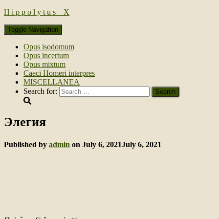
H i p p o l y t u s _ Х
Toggle Navigation
Opus isodomum
Opus incertum
Opus mixtum
Caeci Homeri interpres
MISCELLANEA
Search for:
Элегия
Published by
admin
on
July 6, 2021
July 6, 2021