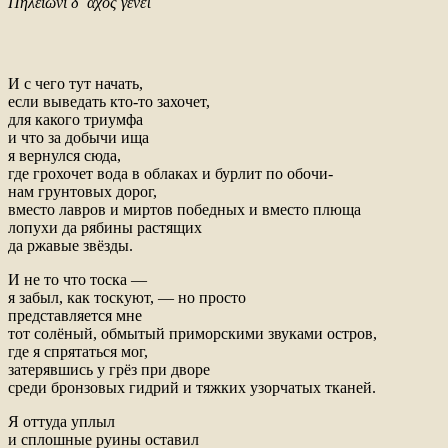
Πηλεΐωνι δ᾿ ἄχος γένετ᾿
И с чего тут начать,
если выведать кто-то захочет,
для какого триумфа
и что за добычи ища
я вернулся сюда,
где грохочет вода в облаках и бурлит по обочи-
нам грунтовых дорог,
вместо лавров и миртов победных и вместо плюща
лопухи да рябины растящих
да ржавые звёзды.
И не то что тоска —
я забыл, как тоскуют, — но просто
представляется мне
тот солёный, обмытый приморскими звуками остров,
где я спрятаться мог,
затерявшись у грёз при дворе
среди бронзовых гидрий и тяжких узорчатых тканей.
Я оттуда уплыл
и сплошные руины оставил