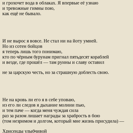
и грохочет вода в облаках. Я впервые её узнаю
и тревожные гимны пою,
как ещё не бывало.
И не вырос я вовсе. Не стал ни на йоту умней.
Но из сотен бойцов
я теперь лишь того понимаю,
кто по чёрным бурунам пригнал пятьдесят кораблей
и везде, где прошёл — там руины и славу оставил
не за царскую честь, но за страшную доблесть свою.
Не на кровь ли его я в себе уповаю,
из его ли следов я дыхание молнии пью,
и тем паче — когда меня чуждая сила
раз за разом лишает награды за храбрость в бою
(том незримом и долгом, который мне жизнь присудила) —
Хрисеиды улыбчивой