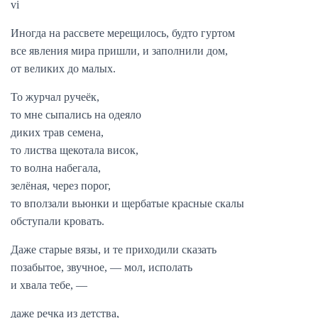
vi
Иногда на рассвете мерещилось, будто гуртом
все явления мира пришли, и заполнили дом,
от великих до малых.
То журчал ручеёк,
то мне сыпались на одеяло
диких трав семена,
то листва щекотала висок,
то волна набегала,
зелёная, через порог,
то вползали вьюнки и щербатые красные скалы
обступали кровать.
Даже старые вязы, и те приходили сказать
позабытое, звучное, — мол, исполать
и хвала тебе, —
даже речка из детства,