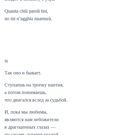
Quanta chiù paroli tini,
no mi n’agghia nnamurà.
ix
Так оно и бывает.
Ступаешь на тропку наития,
а потом понимаешь,
что двигался вслед за судьбой.
И, пока мы любимы,
являются нам небожители
в драгоценных глазах —
но уходят, оставив пустой