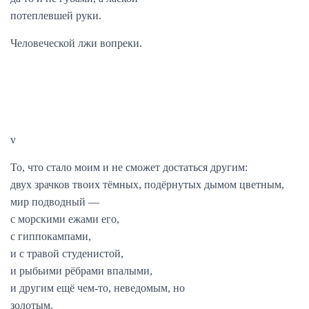
потеплевшей руки.
Человеческой лжи вопреки.
v
То, что стало моим и не сможет достаться другим:
двух зрачков твоих тёмных, подёрнутых дымом цветным,
мир подводный —
с морскими ежами его,
с гиппокампами,
и с травой студенистой,
и рыбьими рёбрами впалыми,
и другим ещё чем-то, неведомым, но
золотым.