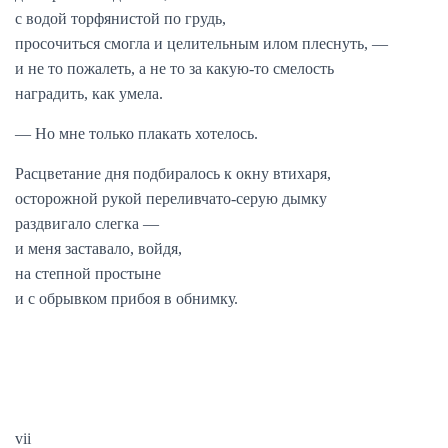
с водой торфянистой по грудь,
просочиться смогла и целительным илом плеснуть, —
и не то пожалеть, а не то за какую-то смелость
наградить, как умела.
— Но мне только плакать хотелось.
Расцветание дня подбиралось к окну втихаря,
осторожной рукой переливчато-серую дымку
раздвигало слегка —
и меня заставало, войдя,
на степной простыне
и с обрывком прибоя в обнимку.
vii