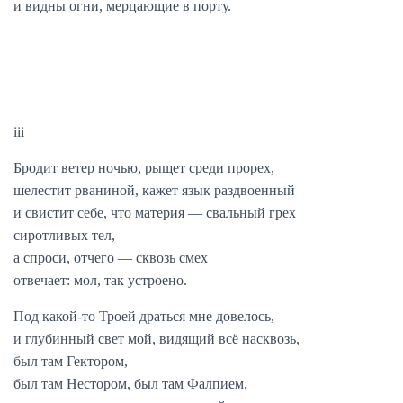
и видны огни, мерцающие в порту.
iii
Бродит ветер ночью, рыщет среди прорех,
шелестит рваниной, кажет язык раздвоенный
и свистит себе, что материя — свальный грех
сиротливых тел,
а спроси, отчего — сквозь смех
отвечает: мол, так устроено.
Под какой-то Троей драться мне довелось,
и глубинный свет мой, видящий всё насквозь,
был там Гектором,
был там Нестором, был там Фалпием,