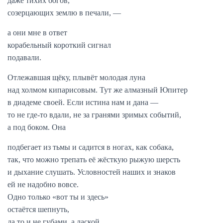
даже тихих богов,
созерцающих землю в печали, —
а они мне в ответ
корабельный короткий сигнал
подавали.
Отлежавшая щёку, плывёт молодая луна
над холмом кипарисовым. Тут же алмазный Юпитер
в диадеме своей. Если истина нам и дана —
то не где-то вдали, не за гранями зримых событий,
а под боком. Она
подбегает из тьмы и садится в ногах, как собака,
так, что можно трепать её жёсткую рыжую шерсть
и дыхание слушать. Условностей наших и знаков
ей не надобно вовсе.
Одно только «вот ты и здесь»
остаётся шепнуть,
да то и не губами, а лаской