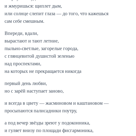
и жмуришься: щиплет дым,
или солнце слепит глаза — до того, что кажешься
сам себе смешным.
Впереди, вдали,
вырастают и тают летние,
пыльно-светлые, загорелые города,
с глянцевитой душистой зеленью
над проспектами,
на которых не прекращается никогда
первый день любви,
но с зарёй наступает заново,
и всегда в цвету — жасминовом и каштановом —
просыпаются палисадники поутру,
а под вечер звёзды зреют у подоконника,
и гуляет внизу по площади фисгармоника,