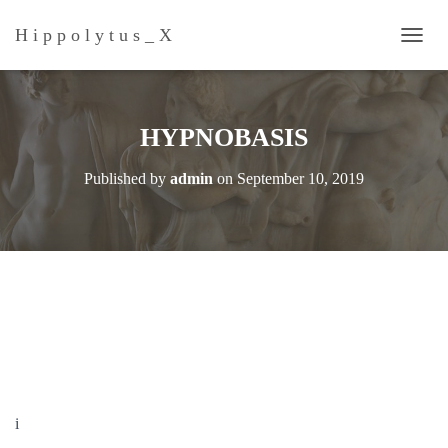
H i p p o l y t u s _ Х
T
O
G
G
L
HYPNOBASIS
E
N
Published by
admin
on
September 10, 2019
A
V
I
G
A
T
I
O
N
i