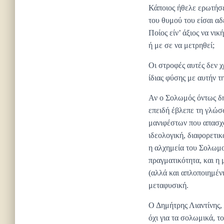
Κάποιος ήθελε ερωτήσε
του θυμού του είσαι αδ
Ποίος είν’ άξιος να νική
ή με σε να μετρηθεί;
Οι στροφές αυτές δεν χ
ίδιας φύσης με αυτήν τη
Αν ο Σολωμός όντως δημ
επειδή έβλεπε τη γλώσ
μανιφέστων που απασχο
ιδεολογική, διαφορετικ
η αλχημεία του Σολωμο
πραγματικότητα, και η
(αλλά και απλοποιημένη
μεταφυσική.
Ο Δημήτρης Λιαντίνης, 
όχι για τα σολωμικά, τ