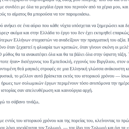
με συνδέει με όλα τα μεγάλα έργα που περνούν από τα χέρια μου, και η
ούς το αίματος θα μπορούσα να τον παρομοιάσω.
 ανήκει σε ένα αύριο που κάθε νύχτα υπόσχεται να ξημερώσει και δε
χώρες• ακόμα και στην Ελλάδα το έργο του δεν έχει εκτιμηθεί επαρκώς
τερων Ελλήνων στοχαστών να αναδείξουν την πραγματική του αξία. 
νο όταν ξεχαστεί η φλυαρία των κριτικών, όταν γίνουν σκόνη οι μελ
 μύθος θα τα ανακατέψει όλα και θα τα βάλει όλα στην ύψιστη τάξη. Τ
τοτε ήταν• δισέγγονος του Εμπεδοκλή, εγγονός του Βιργίλιου, στον ο
ντυμένη θεά μαγικές στροφές σε μια Ελληνική γλώσσα ανάκουστη κι
φυσικά, το μέλλον αυτό βρίσκεται εκτός του ιστορικού χρόνου — ίσω
 οι ήρωες των σολωμικών έργων περιμένουν τόσο ανυπόμονα την ημέρ
 ιστορίας σαν απελευθέρωση και καινούργια αρχή.
γώ το σάβανο τινάζω,
 εντός του ιστορικού χρόνου και της πορείας του, κλείνοντας το πρώ
οιον λόγο χρειάζονται τον Σολωμό, — τον ίδιο τον Σολωμό και όχι τα