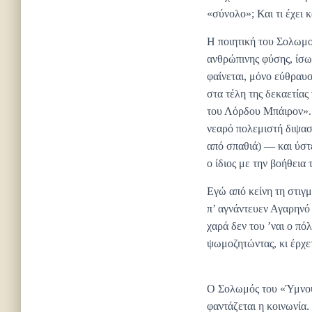
«σύνολο»; Και τι έχει κ
Η ποιητική του Σολωμού
ανθρώπινης φύσης, ίσω
φαίνεται, μόνο εύθραυ
στα τέλη της δεκαετίας
του Λόρδου Μπάιρον». Α
νεαρό πολεμιστή διψασμ
από σπαθιά) — και ύστ
ο ίδιος με την βοήθεια
Εγώ από κείνη τη στιγμ
π’ αγνάντευεν Αγαρηνό 
χαρά δεν του ’ναι ο πό
ψωμοζητώντας, κι έρχ
Ο Σολωμός του «Ύμνου»
φαντάζεται η κοινωνία