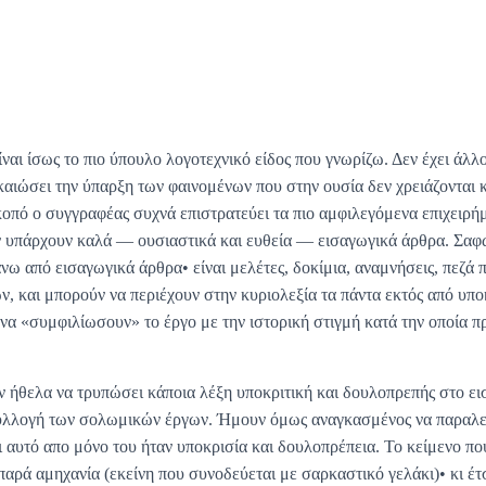
ναι ίσως το πιο ύπουλο λογοτεχνικό είδος που γνωρίζω. Δεν έχει άλλ
καιώσει την ύπαρξη των φαινομένων που στην ουσία δεν χρειάζονται κ
κοπό ο συγγραφέας συχνά επιστρατεύει τα πιο αμφιλεγόμενα επιχειρήμ
ν υπάρχουν καλά — ουσιαστικά και ευθεία — εισαγωγικά άρθρα. Σαφώ
ω από εισαγωγικά άρθρα• είναι μελέτες, δοκίμια, αναμνήσεις, πεζά 
, και μπορούν να περιέχουν στην κυριολεξία τα πάντα εκτός από υπο
να «συμφιλίωσουν» το έργο με την ιστορική στιγμή κατά την οποία πρ
ν ήθελα να τρυπώσει κάποια λέξη υποκριτική και δουλοπρεπής στο ε
συλλογή των σολωμικών έργων. Ήμουν όμως αναγκασμένος να παραλε
ι αυτό απο μόνο του ήταν υποκρισία και δουλοπρέπεια. Το κείμενο π
αρά αμηχανία (εκείνη που συνοδεύεται με σαρκαστικό γελάκι)• κι έτ