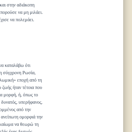
και στην αδιάκοπη
μπορούσε να μη μιλάει.
χισε να πολεμάει.
να καταλάβω ότι
τη σύγχρονη Ρωσία,
ολωμική» εποχή από τη
υ ζωής ήταν τέτοια που
α μορφή, ή, όπως το
 δυνατός, υπερήφανος,
κομμένος από την
ν ανείπωτη ομορφιά την
δικαίωμα να θεωρώ τη
εξής ένας δεσμός