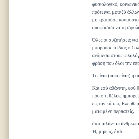
φυσιολογικό, κοινωνικά
πρότεινα, μεταξύ άλλων
με κρατούσε κοντά στο
αποφάσισα να τη σηκώσ
Όλες οι συζητήσεις γι
μπορούσε ο ίδιος ο Σο
ανάμεσα στους φιλολόγ
φράση που όλοι την επα
Τι είναι (ποια είναι) 
Και εσύ αθάνατη, εσύ θ
που ό,τι θέλεις ημπορεί
εις τον κάμπο, Ελευθερ
ματωμένη περπατείς, 
έτσι μιλάνε οι άνθρωπο
Ή, μήπως, έτσι: