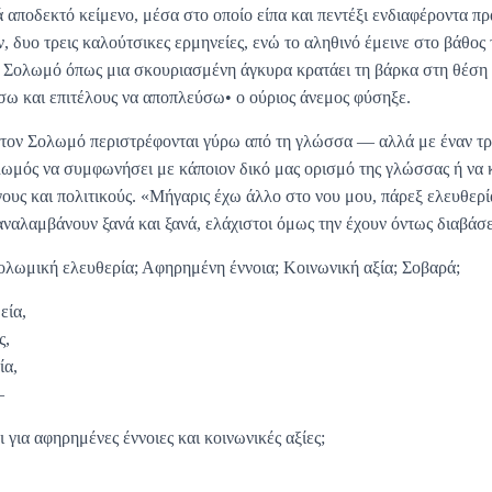
 αποδεκτό κείμενο, μέσα στο οποίο είπα και πεντέξι ενδιαφέροντα πρ
, δυο τρεις καλούτσικες ερμηνείες, ενώ το αληθινό έμεινε στο βάθος
 Σολωμό όπως μια σκουριασμένη άγκυρα κρατάει τη βάρκα στη θέση 
ω και επιτέλους να αποπλεύσω• ο ούριος άνεμος φύσηξε.
α τον Σολωμό περιστρέφονται γύρω από τη γλώσσα — αλλά με έναν τρ
λωμός να συμφωνήσει με κάποιον δικό μας ορισμό της γλώσσας ή να κ
ους και πολιτικούς. «Μήγαρις έχω άλλο στο νου μου, πάρεξ ελευθερ
ναλαμβάνουν ξανά και ξανά, ελάχιστοι όμως την έχουν όντως διαβάσε
η σολωμική ελευθερία; Αφηρημένη έννοια; Κοινωνική αξία; Σοβαρά;
εία,
ς,
ία,
—
ι για αφηρημένες έννοιες και κοινωνικές αξίες;