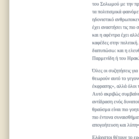
του Σολωμού με την πρ
τα πολιτισμικά φαινόμε
ηδονιστικό ανθρωποκεντ
έχει αναστήσει τις πιο
και η αφέντρα έχει αλλ
καφέδες στην πολιτική
διατυπώσω: και η ελευθ
Παρμενίδη ή του Ηρακλ
Όλες οι συζητήσεις γι
θεωρούν αυτό το γεγονό
έκφρασης», αλλά όλοι 
Αυτό ακριβώς συμβαίνε
αντίδραση ενός δυνατο
θραύσμα είναι πιο γοη
πιο έντονα συναισθήματ
απογοήτευση και λύπη•
Ελάχιστοι θέτουν το ε