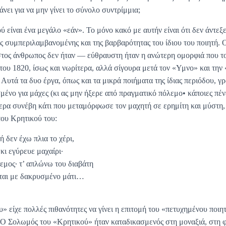
άνει για να μην γίνει το σύνολο συντρίμμια;
 είναι ένα μεγάλο «εάν». Το μόνο κακό με αυτήν είναι ότι δεν άντεξ
ς συμπεριλαμβανομένης και της βαρβαρότητας του ίδιου του ποιητή. Ο
στος άνθρωπος δεν ήταν — εύθραυστη ήταν η ανώτερη ομορφιά που 
 του 1820, ίσως και νωρίτερα, αλλά σίγουρα μετά τον «Υμνο» και την
υτά τα δυο έργα, όπως και τα μικρά ποιήματα της ίδιας περιόδου, γ
ένο για μάχες (κι ας μην ήξερε από πραγματικό πόλεμο• κάποιες πένε
ερα συνέβη κάτι που μεταμόρφωσε τον μαχητή σε ερημίτη και μύστη,
 του Κρητικού του:
ή δεν έχω πλια το χέρι,
κι εγύρευε μαχαίρι·
λεμος· τ’ απλώνω του διαβάτη
εται με δακρυσμένο μάτι…
 είχε πολλές πιθανότητες να γίνει η επιτομή του «πετυχημένου ποιη
. Ο Σολωμός του «Κρητικού» ήταν καταδικασμενός στη μοναξιά, στη