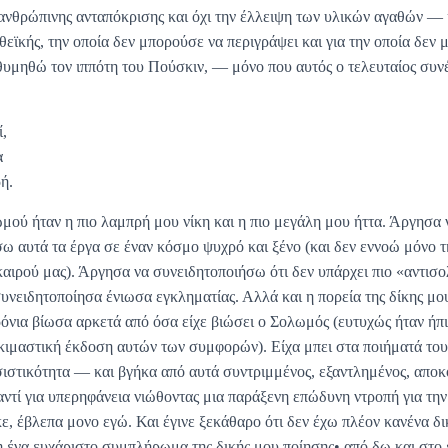
 ανθρώπινης ανταπόκρισης και όχι την έλλειψη των υλικών αγαθών — 
θεϊκής, την οποία δεν μπορούσε να περιγράψει και για την οποία δεν 
 θυμηθώ τον ιππότη του Πούσκιν, — μόνο που αυτός ο τελευταίος συνέ
ί,
α
ή.
ού ήταν η πιο λαμπρή μου νίκη και η πιο μεγάλη μου ήττα. Άργησα 
σω αυτά τα έργα σε έναν κόσμο ψυχρό και ξένο (και δεν εννοώ μόνο 
 καιρού μας). Άργησα να συνειδητοποιήσω ότι δεν υπάρχει πιο «αντισ
συνειδητοποίησα ένιωσα εγκληματίας. Αλλά και η πορεία της δίκης μο
ρόνια βίωσα αρκετά από όσα είχε βιώσει ο Σολωμός (ευτυχώς ήταν ήπι
κιμαστική έκδοση αυτών των συμφορών). Είχα μπει στα ποιήματά του
σιστικότητα — και βγήκα από αυτά συντριμμένος, εξαντλημένος, απο
αντί για υπερηφάνεια νιώθοντας μια παράξενη επώδυνη ντροπή για τη
κε, έβλεπα μονο εγώ. Και έγινε ξεκάθαρο ότι δεν έχω πλέον κανένα 
 ένα ευχάριστο συμπλήρωμα της δικής μου ποίησης• από δω και στο 