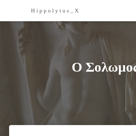
H i p p o l y t u s _ Х
Ο Σολωμος 