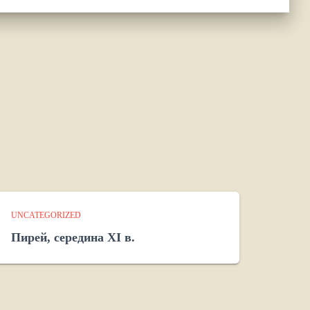
UNCATEGORIZED
Пирей, середина XI в.