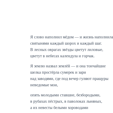
Я слово наполнил мёдом — и жизнь наполнил
святынями каждый шорох и каждый шаг.
В лесных оврагах звёзды цветут лиловые,
цветут в небесах календула и горчак.
Я землю назвал землёй — и она тончайшие
шелка простёрла сумерек и зари
над заводями, где под вечер гуляют пращуры
неведомые мои,
опять молодыми ставшие, безбородыми,
в рубахах пёстрых, в паволоках льняных,
а их невесты белыми хороводами