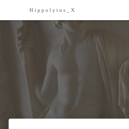
H i p p o l y t u s _ Х