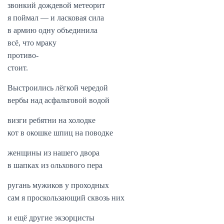
звонкий дождевой метеорит
я поймал — и ласковая сила
в армию одну объединила
всё, что мраку
противо-
стоит.
Выстроились лёгкой чередой
вербы над асфальтовой водой
визги ребятни на холодке
кот в окошке шпиц на поводке
женщины из нашего двора
в шапках из ольхового пера
ругань мужиков у проходных
сам я проскользающий сквозь них
и ещё другие экзорцисты