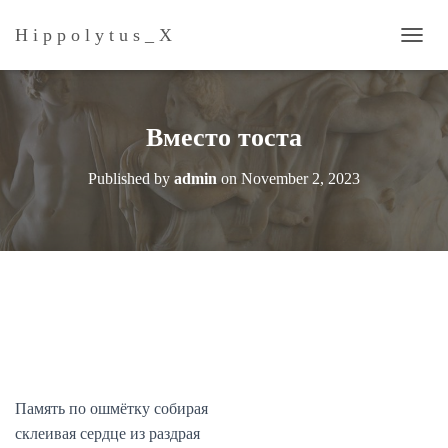
H i p p o l y t u s _ Х
T
O
G
G
L
Вместо тоста
E
N
Published by
admin
on
November 2, 2023
A
V
I
G
A
T
I
O
N
Память по ошмётку собирая
склеивая сердце из раздрая