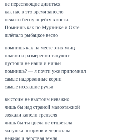
не перестающие дивиться
как нас в это время занесло
нежити беснующейся в когти.
Помнишь как по Мурзинке и Охте
шлёпало рыбацкое весло
помнишь как на месте этих улиц
плавно и размеренно тянулись
пустоши не наши и ничьи
помнишь? — я почти уже припомнил
самые надорванные корни
самые иссякшие ручьи
выстоим не выстоим неважно
лишь бы над страной малоэтажной
звякали капели трензеля
лишь бы ты цвела не отцветала
матушка штормов и чернотала
нежная и чёрствая земля