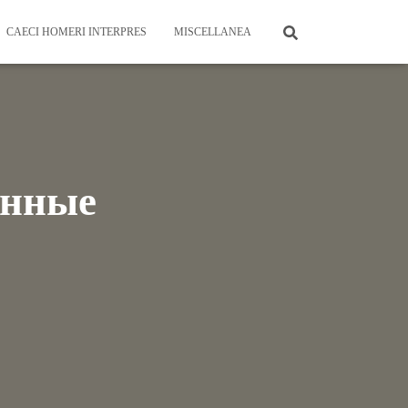
CAECI HOMERI INTERPRES
MISCELLANEA
анные