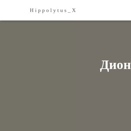
H i p p o l y t u s _ Х
Дион