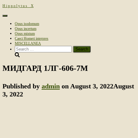
H i p p o l y t u s _ Х
Toggle
Navigation
Opus isodomum
Opus incertum
Opus mixtum
Caeci Homeri interpres
MISCELLANEA
Search
for:
МИДГАРД 1ЛГ-606-7М
Published by
admin
on
August 3, 2022
August
3, 2022