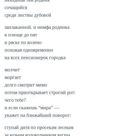
сочащийся
среди листвы дубовой
заплаканной. и нимфа родника
в плюще до пят
и ряске по колено
похожая одновременно
на всех пенсионерок городка
молчит
моргает
долго смотрит мимо
потом приоткрывает строгий рот:
чего тебе?
и если скажешь “мира” —
укажет на ближайший поворот:
ступай дитя по просекам лесным
за козьим колокольчиком весны