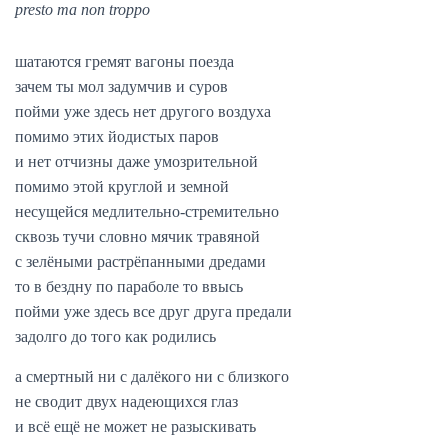
presto ma non troppo
шатаются гремят вагоны поезда
зачем ты мол задумчив и суров
пойми уже здесь нет другого воздуха
помимо этих йодистых паров
и нет отчизны даже умозрительной
помимо этой круглой и земной
несущейся медлительно-стремительно
сквозь тучи словно мячик травяной
с зелёными растрёпанными дредами
то в бездну по параболе то ввысь
пойми уже здесь все друг друга предали
задолго до того как родились
а смертный ни с далёкого ни с близкого
не сводит двух надеющихся глаз
и всё ещё не может не разыскивать