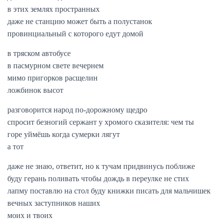
в этих землях пространных
даже не станцию может быть а полустанок
провинциальный с которого едут домой
в тряском автобусе
в пасмурном свете вечернем
мимо пригорков расщелин
ложбинок высот
разговорится народ по-дорожному щедро
спросит безногий сержант у хромого сказителя: чем ты
горе уймёшь когда сумерки лягут
а тот
даже не знаю, ответит, но к тучам придвинусь поближе
буду герань поливать чтобы дождь в переулке не стих
лапму поставлю на стол буду книжки писать для мальчишек
вечных заступников наших
моих и твоих