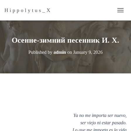
H i p p o l y t u s _ Х
T
O
G
G
L
Осенне-зимний песенник И. X.
E
N
Published by
admin
on
January 9, 2026
A
V
I
G
A
T
I
O
N
Ya no me importa ser nuevo,
ser viejo ni estar pasado.
Lo que me importa es la vida