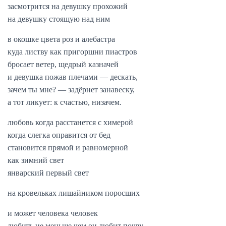
засмотрится на девушку прохожий
на девушку стоящую над ним
в окошке цвета роз и алебастра
куда листву как пригоршни пиастров
бросает ветер, щедрый казначей
и девушка пожав плечами — дескать,
зачем ты мне? — задёрнет занавеску,
а тот ликует: к счастью, низачем.
любовь когда расстанется с химерой
когда слегка оправится от бед
становится прямой и равномерной
как зимний свет
январский первый свет
на кровельках лишайником поросших
и может человека человек
любить не меньше чем он любит почву