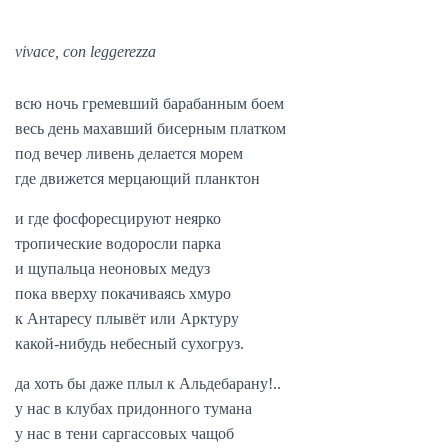
vivace, con leggerezza
всю ночь гремевший барабанным боем
весь день махавший бисерным платком
под вечер ливень делается морем
где движется мерцающий планктон
и где фосфоресцируют неярко
тропические водоросли парка
и щупальца неоновых медуз
пока вверху покачиваясь хмуро
к Антаресу плывёт или Арктуру
какой-нибудь небесный сухогруз.
да хоть бы даже плыл к Альдебарану!..
у нас в клубах придонного тумана
у нас в тени саргассовых чащоб