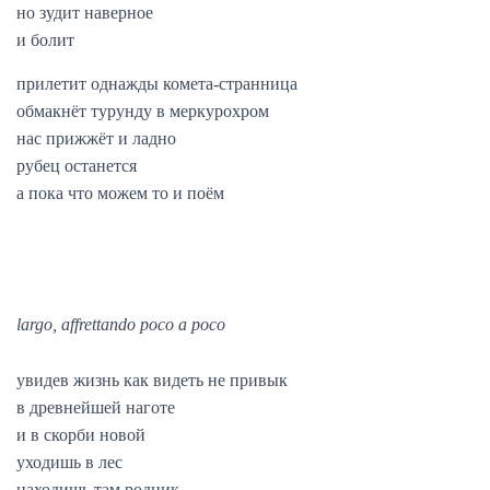
но зудит наверное
и болит
прилетит однажды комета-странница
обмакнёт турунду в меркурохром
нас прижжёт и ладно
рубец останется
а пока что можем то и поём
largo, affrettando poco a poco
увидев жизнь как видеть не привык
в древнейшей наготе
и в скорби новой
уходишь в лес
находишь там родник