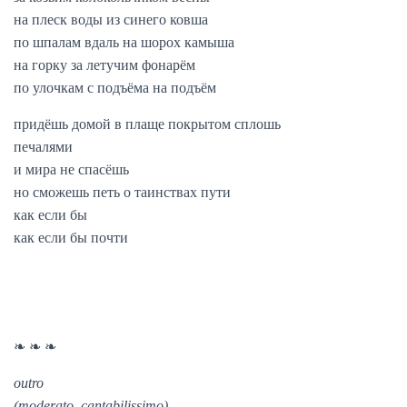
на плеск воды из синего ковша
по шпалам вдаль на шорох камыша
на горку за летучим фонарём
по улочкам с подъёма на подъём
придёшь домой в плаще покрытом сплошь
печалями
и мира не спасёшь
но сможешь петь о таинствах пути
как если бы
как если бы почти
❧ ❧ ❧
outro
(moderato, cantabilissimo)