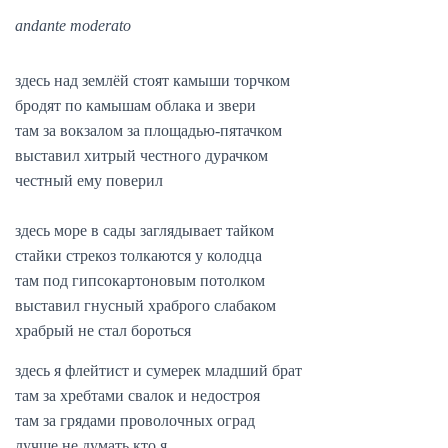
andante moderato
здесь над землёй стоят камыши торчком
бродят по камышам облака и звери
там за вокзалом за площадью-пятачком
выставил хитрый честного дурачком
честный ему поверил
здесь море в сады заглядывает тайком
стайки стрекоз толкаются у колодца
там под гипсокартоновым потолком
выставил гнусный храброго слабаком
храбрый не стал бороться
здесь я флейтист и сумерек младший брат
там за хребтами свалок и недостроя
там за грядами проволочных оград
лучше не думать кто я