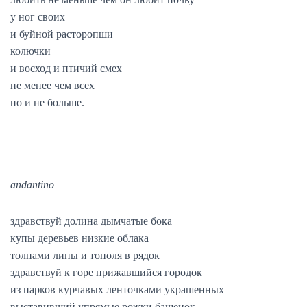
у ног своих
и буйной расторопши
колючки
и восход и птичий смех
не менее чем всех
но и не больше.
andantino
здравствуй долина дымчатые бока
купы деревьев низкие облака
толпами липы и тополя в рядок
здравствуй к горе прижавшийся городок
из парков курчавых ленточками украшенных
выставивший упрямые рожки башенок