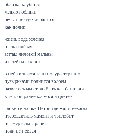
облачка клубятся
меняют облики
речь за воздух держится
как полип
жизнь вода зелёная
пыль солёная
взгляд лиловой мальвы
и флейты всхлип
в ней толпятся тени полурастерянно
пузырьками полнится водоём
развелись мы стало быть как бактерии
в тёплой ранке космоса и цветём
словно в чашке Петри где жили некогда
птеродактиль мамонт и трилобит
не смертельна ранка
поди не первая