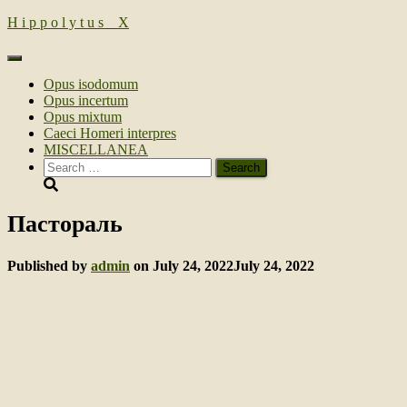
H i p p o l y t u s _ Х
Toggle
Navigation
Opus isodomum
Opus incertum
Opus mixtum
Caeci Homeri interpres
MISCELLANEA
Search
for:
Пастораль
Published by
admin
on
July 24, 2022
July 24, 2022