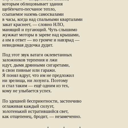
которым облицовывает здания
щебёнчато-песчаное тепло,
ссыпаемое наземь самосвалами
в часы, когда над спальными кварталами
закат краснеет, — словно НЛО,
манящий и пугающий. Чуть слышимо
жужжат моторы в зареве над крышами,
а им в ответ — но громче и навзрыд —
невидимая дудочка дудит.
Под этот звук ватаги оклеветанных
заложников терпения и лжи
идут, дымя дрянными сигаретами,
в свои пивные или гаражи.
Я понял вдруг, что им не предложил
ни зрелища, ни лозунга. Поэтому
и стал таким — ещё одним из тех,
кому не улыбается успех.
По здешней бесприютности, застенчиво
оглаживая каждый силуэт,
золотенький истратившийся свет,
как отщепенец, бродит, — незамеченно.