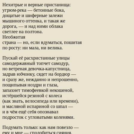
Нехитрые и верные пристанища:
угрюм-река — бетонные бока,
дощатые и шиферные залежи
мышиного оттенка, и такая же
дорога, — и над ними облака
светлее на полтона.
Необжитая
страна — но, если вдуматься, пошитая
по росту: ни мала, ни велика.
Пускай её расхристанные улицы
самодержавный топчет самодур,
но ветреная девочка-капустница,
задрав юбчонку, сядет на бордюр —
и сразу же, нежданно и непрошенно,
пощипывая ноздри и глаза,
запахнет тимофеевкой некошеной,
истёршейся резиной с колеса
(как знать, велосипеда или времени),
и масляной испариной со шпал —
и в чём ещё себя опознавал
подросток с угловатыми коленями.
Подумать только: как нам повезло —
ему и мне — сподобиться сияния,