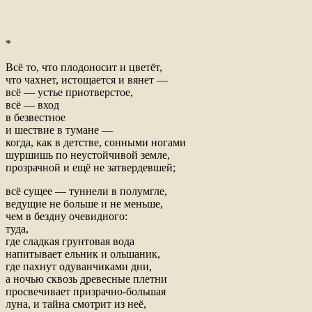
*
Всё то, что плодоносит и цветёт,
что чахнет, истощается и вянет —
всё — устье приотверстое,
всё — вход
в безвестное
и шествие в тумане —
когда, как в детстве, сонными ногами
шуршишь по неустойчивой земле,
прозрачной и ещё не затвердевшей;
всё сущее — туннели в полумгле,
ведущие не больше и не меньше,
чем в бездну очевидного:
туда,
где сладкая грунтовая вода
напитывает ельник и ольшаник,
где пахнут одуванчиками дни,
а ночью сквозь древесные плетни
просвечивает призрачно-большая
луна, и тайна смотрит из неё,