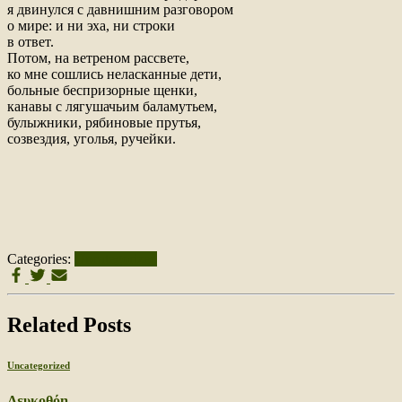
я двинулся с давнишним разговором
о мире: и ни эха, ни строки
в ответ.
Потом, на ветреном рассвете,
ко мне сошлись неласканные дети,
больные беспризорные щенки,
канавы с лягушачьим баламутьем,
булыжники, рябиновые прутья,
созвездия, уголья, ручейки.
Categories:
Uncategorized
Related Posts
Uncategorized
Λευκοθόη