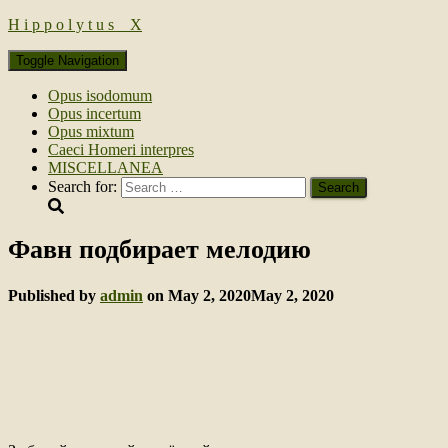
H i p p o l y t u s _ Х
Toggle Navigation
Opus isodomum
Opus incertum
Opus mixtum
Caeci Homeri interpres
MISCELLANEA
Search for:
Фавн подбирает мелодию
Published by
admin
on
May 2, 2020
May 2, 2020