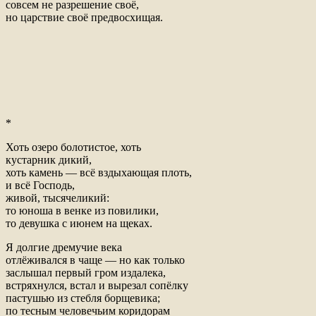
совсем не разрешение своё,
но царствие своё предвосхищая.
*
Хоть озеро болотистое, хоть
кустарник дикий,
хоть камень — всё вздыхающая плоть,
и всё Господь,
живой, тысячеликий:
то юноша в венке из повилики,
то девушка с июнем на щеках.
Я долгие дремучие века
отлёживался в чаще — но как только
заслышал первый гром издалека,
встряхнулся, встал и вырезал сопёлку
пастушью из стебля борщевика;
по тесным человечьим коридорам