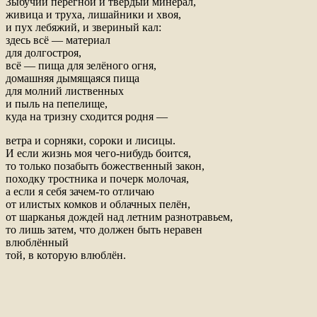
Зыбучий перегной и твёрдый минерал,
живица и труха, лишайники и хвоя,
и пух лебяжий, и звериный кал:
здесь всё — материал
для долгостроя,
всё — пища для зелёного огня,
домашняя дымящаяся пища
для молний лиственных
и пыль на пепелище,
куда на тризну сходится родня —
ветра и сорняки, сороки и лисицы.
И если жизнь моя чего-нибудь боится,
то только позабыть божественный закон,
походку тростника и почерк молочая,
а если я себя зачем-то отличаю
от илистых комков и облачных пелён,
от шарканья дождей над летним разнотравьем,
то лишь затем, что должен быть неравен
влюблённый
той, в которую влюблён.