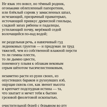
Не язык это вовсе, но тёмный родник,
огоньками облепленный папоротник,
или блёклый сорняк у замасленных шпал,
исчезающий, призрачный праматерьял,
источающий привкус древесной гнильцы,
сладкий запах рябины и падалицы,
устилающий почву, мерёжкой седой
волочащийся по-над водой;
не раздельная речь, а навязчивый гуд
ледниковых грунтов — и придуман ли труд
тяжелей, чем из собственной влажной персти
то ли гимны плести,
то ли дымно цвести,
понемногу плывя к облакам вековым
серым шёпотом тысячелистниковым,
незаметно расти из руин своих, из
опустевших бараков и рухнувших изб,
ощущая сквозь сон, как звенит высота
и крепчает подспудная истина — та,
что хватает и мечет тебя к бытию
грозовой фиолетовой ископытью,
очистительной бурей с бурьяном во рту