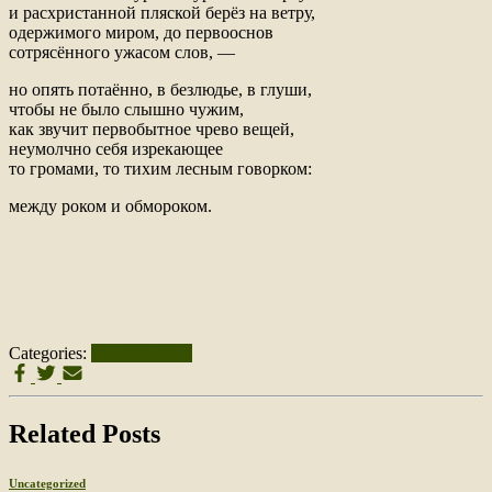
и расхристанной пляской берёз на ветру,
одержимого миром, до первооснов
сотрясённого ужасом слов, —
но опять потаённо, в безлюдье, в глуши,
чтобы не было слышно чужим,
как звучит первобытное чрево вещей,
неумолчно себя изрекающее
то громами, то тихим лесным говорком:
между роком и обмороком.
Categories:
Uncategorized
Related Posts
Uncategorized