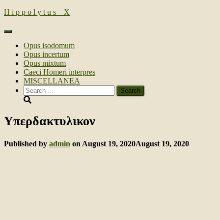
H i p p o l y t u s _ Х
Toggle
Navigation
Opus isodomum
Opus incertum
Opus mixtum
Caeci Homeri interpres
MISCELLANEA
Search
for:
Υπερδακτυλικον
Published by
admin
on
August 19, 2020
August 19, 2020