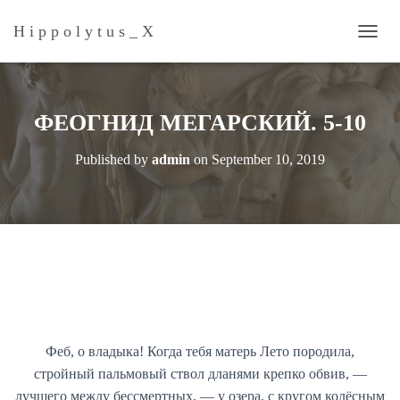
H i p p o l y t u s _ Х
T
O
G
G
L
ФЕОГНИД МЕГАРСКИЙ. 5-10
E
N
Published by
admin
on
September 10, 2019
A
V
I
G
A
T
I
O
N
Феб, о владыка! Когда тебя матерь Лето породила,
стройный пальмовый ствол дланями крепко обвив, —
лучшего между бессмертных, — у озера, с кругом колёсным