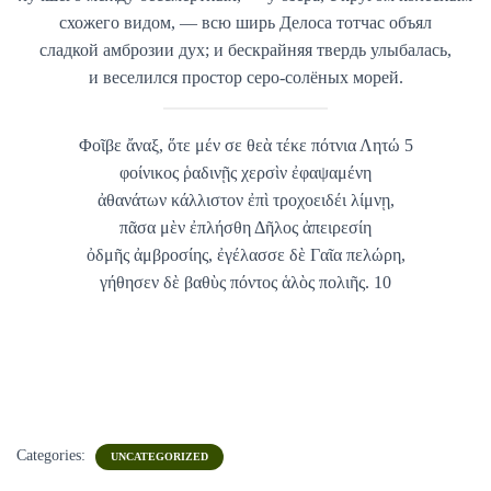
схожего видом, — всю ширь Делоса тотчас объял
сладкой амброзии дух; и бескрайняя твердь улыбалась,
и веселился простор серо-солёных морей.
Φοῖβε ἄναξ, ὅτε μέν σε θεὰ τέκε πότνια Λητώ 5
φοίνικος ῥαδινῇς χερσὶν ἐφαψαμένη
ἀθανάτων κάλλιστον ἐπὶ τροχοειδέι λίμνῃ,
πᾶσα μὲν ἐπλήσθη Δῆλος ἀπειρεσίη
ὀδμῆς ἀμβροσίης, ἐγέλασσε δὲ Γαῖα πελώρη,
γήθησεν δὲ βαθὺς πόντος ἁλὸς πολιῆς. 10
Categories:
UNCATEGORIZED