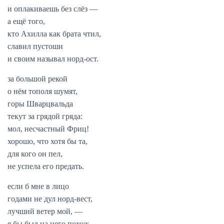
и оплакиваешь без слёз —
а ещё того,
кто Ахилла как брата чтил,
славил пустоши
и своим называл норд-ост.
за большой рекой
о нём тополя шумят,
горы Шварцвальда
текут за грядой гряда:
мол, несчастный Фриц!
хорошо, что хотя бы та,
для кого он пел,
не успела его предать.
если б мне в лицо
годами не дул норд-вест,
лучший ветер мой, —
я бы был на него похож.