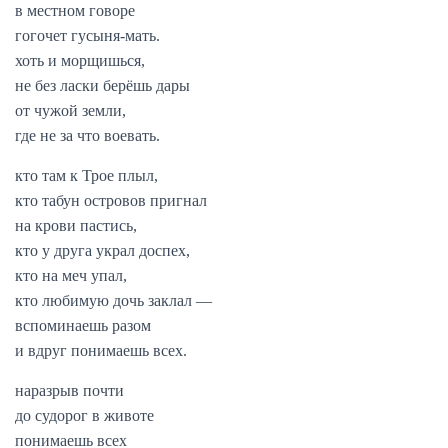
в местном говоре
гогочет гусыня-мать.
хоть и морщишься,
не без ласки берёшь дары
от чужой земли,
где не за что воевать.
кто там к Трое плыл,
кто табун островов пригнал
на крови пастись,
кто у друга украл доспех,
кто на меч упал,
кто любимую дочь заклал —
вспоминаешь разом
и вдруг понимаешь всех.
наразрыв почти
до судорог в животе
понимаешь всех