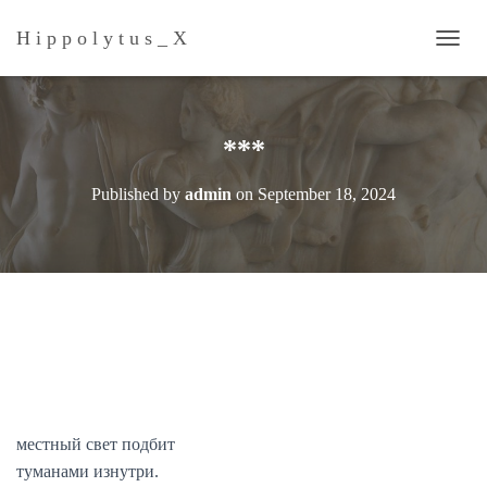
H i p p o l y t u s _ Х
T
O
G
G
L
***
E
N
Published by
admin
on
September 18, 2024
A
V
I
G
A
T
I
O
N
местный свет подбит
туманами изнутри.