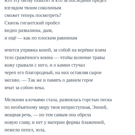
Кто эту битву охватит и кто за последний предел
взглядом твоим соколиным
сможет теперь посмотреть?
Сквозь гигантский пробел
видно развалины, дым,
и ещё — как по плоским равнинам
мчится упряжка коней, за собой на верёвке влача
тело сражённого воина — чтобы колючие травы
кожу срывали с него, и о камни стучал
череп его благородный, на них оставляя сырое
месиво. — Так же и память о давнем герое
мчат за собою века.
Мелкими клочьями стала, развеялась горстью песка
по необъятному миру твоя неприступная, Энний,
мощная речь, — но тем самым она обрела
новую славу, и нет у материи формы блаженней,
нежели пепел, зола,