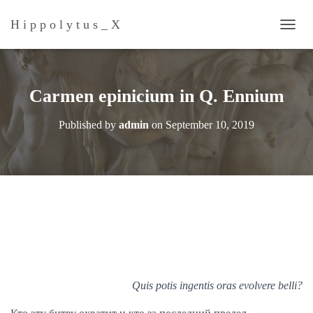
H i p p o l y t u s _ Х
T
O
G
G
L
Carmen epinicium in Q. Ennium
E
N
Published by
admin
on
September 10, 2019
A
V
I
G
A
T
I
O
N
Quis potis ingentis oras evolvere belli?