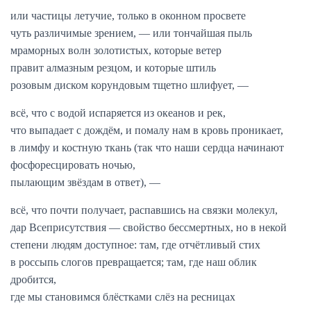
или частицы летучие, только в оконном просвете
чуть различимые зрением, — или тончайшая пыль
мраморных волн золотистых, которые ветер
правит алмазным резцом, и которые штиль
розовым диском корундовым тщетно шлифует, —
всё, что с водой испаряется из океанов и рек,
что выпадает с дождём, и помалу нам в кровь проникает,
в лимфу и костную ткань (так что наши сердца начинают
фосфоресцировать ночью,
пылающим звёздам в ответ), —
всё, что почти получает, распавшись на связки молекул,
дар Всеприсутствия — свойство бессмертных, но в некой
степени людям доступное: там, где отчётливый стих
в россыпь слогов превращается; там, где наш облик
дробится,
где мы становимся блёстками слёз на ресницах