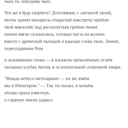
чьих-то, неведомо чьих.
Что же я буду скорбеть? Долговязые, с лапчатой хвоей,
молча хранят кипарисы открытый навстречу прибою
твой мавзолей; над распахнутым гробом твоим
пинии мягко склонились, готовые пасть на колени;
вместе с древесной пыльцой я вдыхаю слова твои, Энний,
пересоздавшие Рим
и заложившие снова — в насквозь прокалённых огнём
пыльных клубах бытия, в ослепительной солнечной хмари.
“Виждь небеса светозарные — их же зовём
мы и Юпитером.” — Так ты сказал, и копьём,
облако праха взметнув,
о горячую землю ударил.