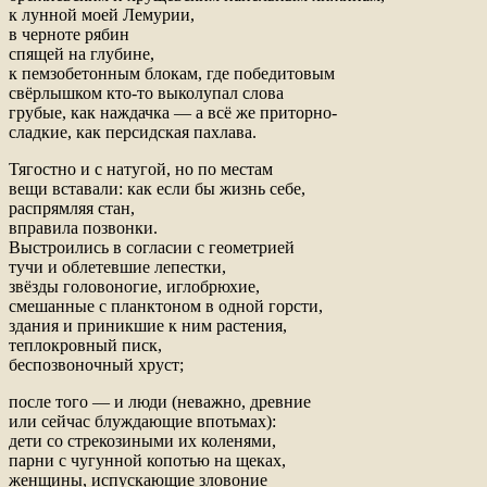
к лунной моей Лемурии,
в черноте рябин
спящей на глубине,
к пемзобетонным блокам, где победитовым
свёрлышком кто-то выколупал слова
грубые, как наждачка — а всё же приторно-
сладкие, как персидская пахлава.
Тягостно и с натугой, но по местам
вещи вставали: как если бы жизнь себе,
распрямляя стан,
вправила позвонки.
Выстроились в согласии с геометрией
тучи и облетевшие лепестки,
звёзды головоногие, иглобрюхие,
смешанные с планктоном в одной горсти,
здания и приникшие к ним растения,
теплокровный писк,
беспозвоночный хруст;
после того — и люди (неважно, древние
или сейчас блуждающие впотьмах):
дети со стрекозиными их коленями,
парни с чугунной копотью на щеках,
женщины, испускающие зловоние