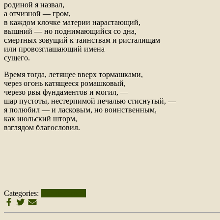
родиной я назвал,
а отчизной — гром,
в каждом клочке материи нарастающий,
вышний — но поднимающийся со дна,
смертных зовущий к таинствам и ристалищам
или провозглашающий имена
сущего.
Время тогда, летящее вверх тормашками,
через огонь катящееся ромашковый,
черезо рвы фундаментов и могил, —
шар пустоты, нестерпимой печалью стиснутый, —
я полюбил — и ласковым, но воинственным,
как июльский шторм,
взглядом благословил.
Categories:
Uncategorized