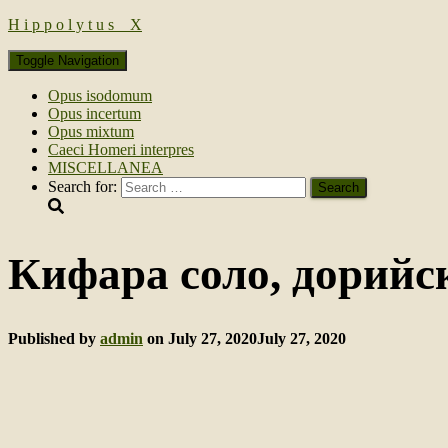
H i p p o l y t u s _ Х
Toggle Navigation
Opus isodomum
Opus incertum
Opus mixtum
Caeci Homeri interpres
MISCELLANEA
Search for:
Кифара соло, дорийс
Published by
admin
on
July 27, 2020
July 27, 2020