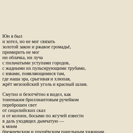
Юн я был
и хотел, но не мог связать
золотой закон и ржавое громадьё,
примирить не мог
ни облачка, ни луча
с пильчатыми уступами городов,
с жадными их пульсирующими трубами,
с язвами, появляющимися там,
где наша эра, срыгивая и хлюпая,
жрёт мезозойский уголь и красный шлам.
Смутно и безотчётно я видел, как
тоненьким бриллиантовым ручейком
переброшен свет
от сицилийских скал
и от колонн, босыми по жгучей извести
в даль уходящих дымчатую —
к моим
брежневским и хрущёвским панельным хижинам,