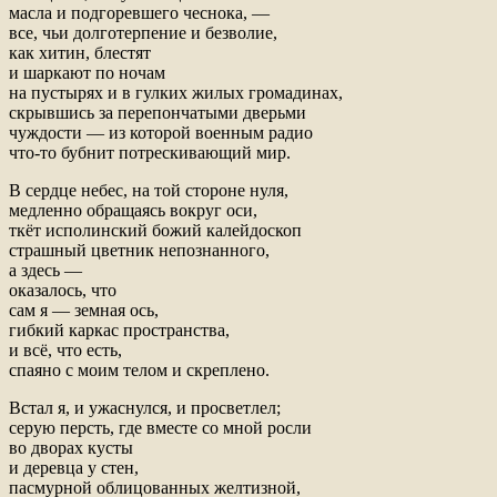
масла и подгоревшего чеснока, —
все, чьи долготерпение и безволие,
как хитин, блестят
и шаркают по ночам
на пустырях и в гулких жилых громадинах,
скрывшись за перепончатыми дверьми
чуждости — из которой военным радио
что-то бубнит потрескивающий мир.
В сердце небес, на той стороне нуля,
медленно обращаясь вокруг оси,
ткёт исполинский божий калейдоскоп
страшный цветник непознанного,
а здесь —
оказалось, что
сам я — земная ось,
гибкий каркас пространства,
и всё, что есть,
спаяно с моим телом и скреплено.
Встал я, и ужаснулся, и просветлел;
серую персть, где вместе со мной росли
во дворах кусты
и деревца у стен,
пасмурной облицованных желтизной,